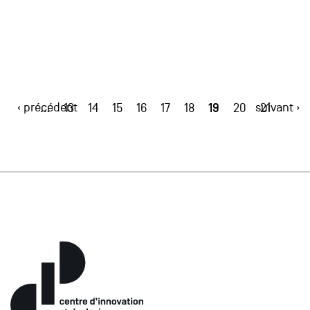
‹ précédent
19
suivant ›
…
13
14
15
16
17
18
20
21