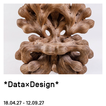
*Data×Design*
18.04.27
-
12.09.27