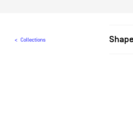
Shap
Collections
Designer[
Typologie
Matériaux
Création
Édition
Provenan