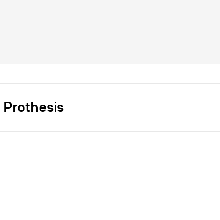
 Prothesis
s]
Morgan Chen
2024
2024
ce
dépôt (Impression 3D)