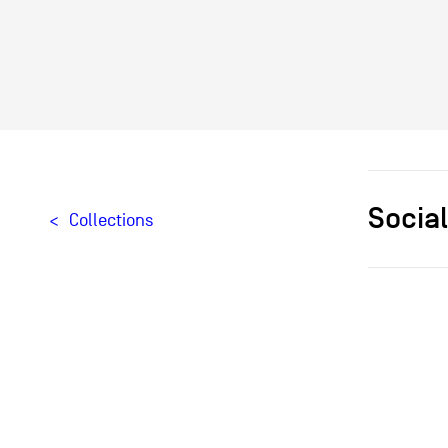
Social
Collections
Designer[
Création
Édition
Provenan