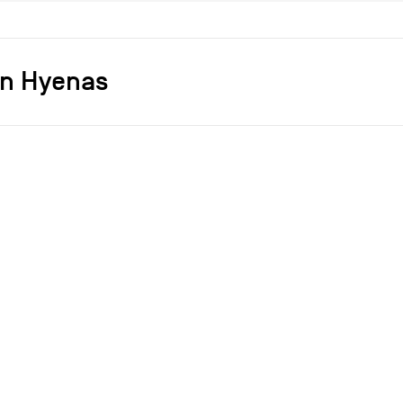
n Hyenas
s]
Paul GONG
Accessoires
2014
2024
ce
dépôt (Impression 3D)