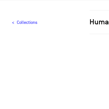
Huma
Collections
Designer[
Typologie
Création
Édition
Provenan
Objets similaires