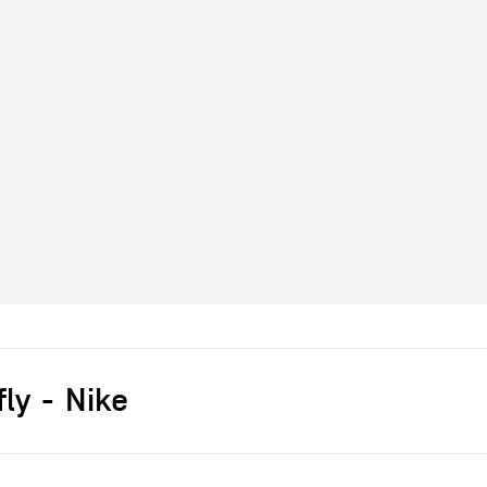
fly
Nike
s]
NON DEFINI