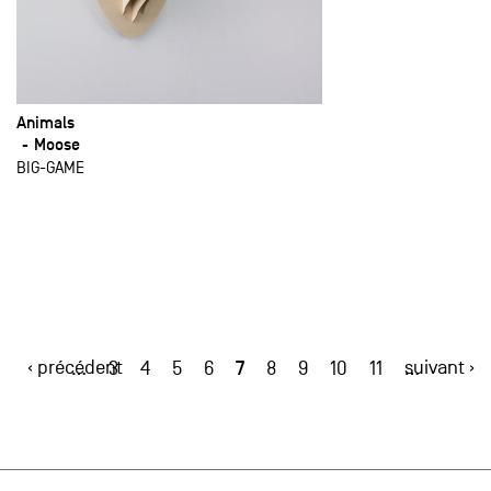
Animals
Moose
BIG-GAME
‹ précédent
7
suivant ›
…
3
4
5
6
8
9
10
11
…