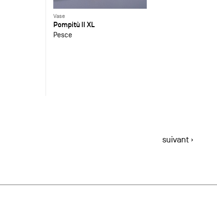
Vase
Pompitù II XL
Pesce
suivant ›