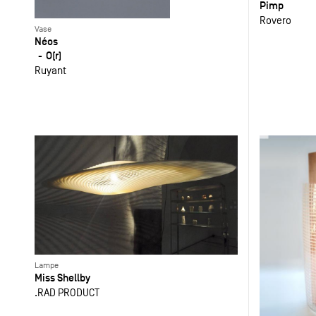
Pimp
Rovero
Vase
Néos
O(r)
Ruyant
Lampe
Miss Shellby
.RAD PRODUCT