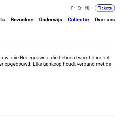
Tickets
Fr
En
Nl
ts
Bezoeken
Onderwijs
Collectie
Over ons
 provincie Henegouwen, die beheerd wordt door het
anier opgebouwd. Elke aankoop houdt verband met de