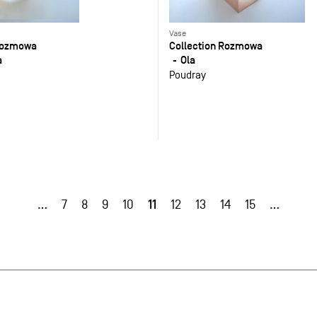
Vase
 Rozmowa
Collection Rozmowa
a
Ola
Poudray
11
…
7
8
9
10
12
13
14
15
…