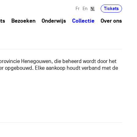
Tickets
Fr
En
Nl
ts
Bezoeken
Onderwijs
Collectie
Over ons
 provincie Henegouwen, die beheerd wordt door het
anier opgebouwd. Elke aankoop houdt verband met de