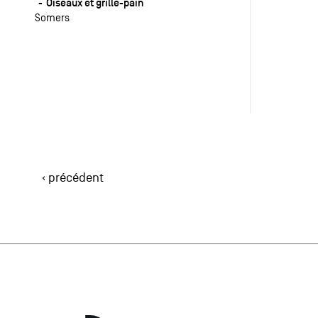
Oiseaux et grille-pain
Somers
‹ précédent