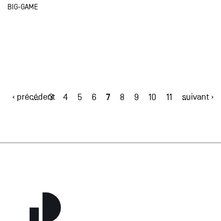
BIG-GAME
‹ précédent
7
suivant ›
…
3
4
5
6
8
9
10
11
…