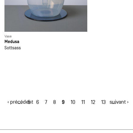
Vase
Medusa
Sottsass
‹ précédent
9
suivant ›
…
5
6
7
8
10
11
12
13
…